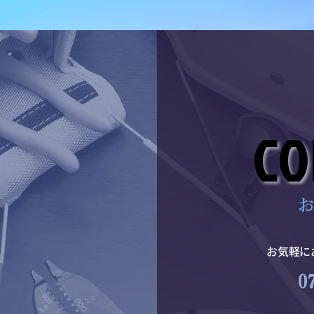
CO
CO
​
​お気軽
0