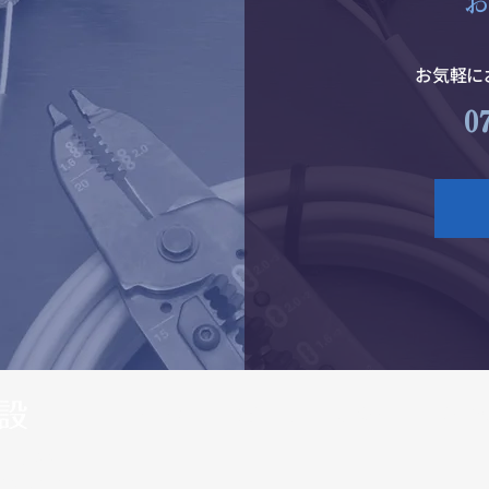
​
​お気軽
0
ホーム
会社案内
事業紹介
施工
35番地​
464-5808