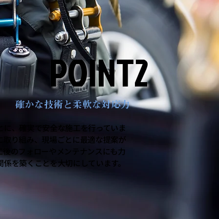
POINT2
POINT2
確かな技術と柔軟な対応力
とに、確実で安全な施工を行っていま
に取り組み、現場ごとに最適な提案が
工後のフォローやメンテナンスにも力
関係を築くことを大切にしています。