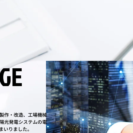
GE
GE
製作・改造、工場機械
陽光発電システムの電
まいりました。