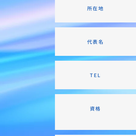
​所在地
​代表名
​TEL
資格