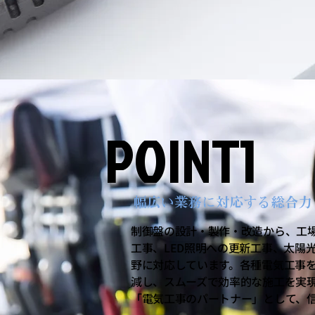
POINT1
POINT1
幅広い業務に対応する総合力
制御盤の設計・製作・改造から、工
工事、LED照明への更新工事、太陽
野に対応しています。各種電気工事
減し、スムーズで効率的な施工を実
「電気工事のパートナー」として、