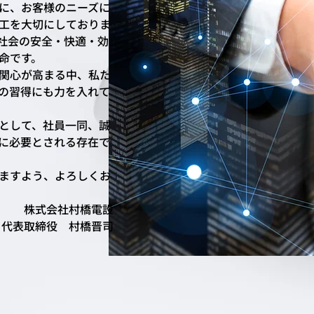
に、お客様のニーズに
工を大切にしておりま
社会の安全・快適・効
命です。
関心が高まる中、私た
の習得にも力を入れて
として、社員一同、誠
に必要とされる存在で
ますよう、よろしくお
株式会社村橋電設
代表取締役 村橋晋司