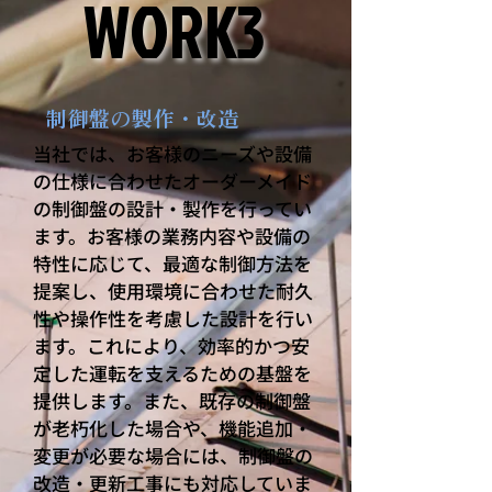
WORK3
WORK3
制御盤の製作・改造
当社では、お客様のニーズや設備
の仕様に合わせたオーダーメイド
の制御盤の設計・製作を行ってい
ます。お客様の業務内容や設備の
特性に応じて、最適な制御方法を
提案し、使用環境に合わせた耐久
性や操作性を考慮した設計を行い
ます。これにより、効率的かつ安
定した運転を支えるための基盤を
提供します。また、既存の制御盤
が老朽化した場合や、機能追加・
変更が必要な場合には、制御盤の
改造・更新工事にも対応していま