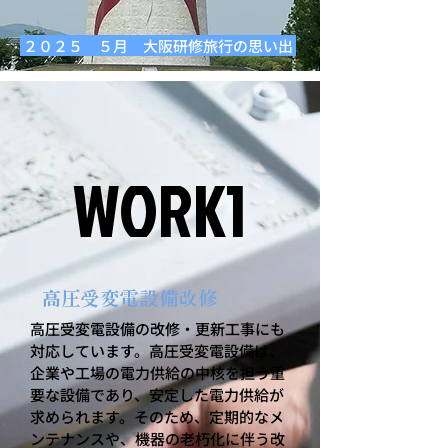
２０２５ ５月 大阪研修旅行の思い出
WORK1
WORK1
高圧受変電設備改修
高圧受変電設備の改修・更新工事にも
対応しています。高圧受変電設備は、
企業や工場の電力供給の中核を担う重
要な設備であり、安定した電力供給が
求められます。そのため、定期的なメ
ンテナンスや、機器の老朽化に伴う改