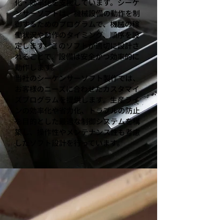
化・効率化を支援しています。シーケ
ンサーソフトは、機械設備の動作を制
御するためのプログラムで、機械の稼
働状況や動作のタイミング、順序を設
定します。このソフトが適切に設計さ
れることで、設備は安全かつ効率的に
動作します。
当社のシーケンサーソフト製作では、
お客様のニーズに合わせたカスタマイ
ズプログラムを提供します。生産ライ
ンの効率化や省力化、トラブルの防止
を目的とした最適な制御システムを構
築し、操作性やメンテナンス性も考慮
したソフト設計を行っています。