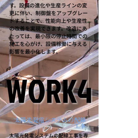
す。設備の進化や生産ラインの変
更に伴い、制御盤をアップグレー
ドすることで、性能向上や生産性
の改善を実現できます。改造にあ
たっては、最小限の停止時間での
施工を心がけ、設備稼働に与える
影響を最小化します。
WORK4
WORK4
太陽光発電システムの配線
工事
太陽光発電システムの配線工事を専