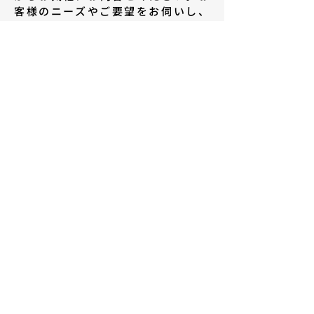
客様のニーズやご要望をお伺いし、
必要なサービスについての詳細を確
認します。どんな小さな疑問でもお
気軽にご相談ください。
02
現地調査・お見積り
ご依頼内容に基づき、担当者が現地
にお伺いし、設備の状況や作業条件
をしっかりと確認します。その後、
お客様のご要望に沿った最適なプラ
ンとお見積りを提出いたします。お
見積り内容について、ご納得いただ
けるまで丁寧に説明いたします。