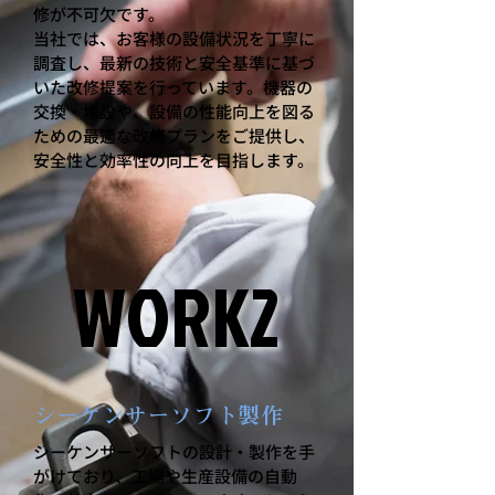
修が不可欠です。
当社では、お客様の設備状況を丁寧に
調査し、最新の技術と安全基準に基づ
いた改修提案を行っています。機器の
交換・増設や、設備の性能向上を図る
ための最適な改修プランをご提供し、
安全性と効率性の向上を目指します。
WORK2
WORK2
シーケンサーソフト製作
シーケンサーソフトの設計・製作を手
がけており、工場や生産設備の自動