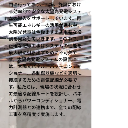
門に行っており、工場、施設におけ
る効率的で安全な太陽光発電システ
ムの導入をサポートしています。再
生可能エネルギーの活用が進む中、
太陽光発電は今後ますます重要な役
割を果たしていきます。その中で、
正確な配線工事はシステムの性能を
最大限に引き出すために不可欠で
す。太陽光発電システムの設置に
は、太陽光パネル、パワーコンディ
ショナー、各制御器機などを適切に
接続するための電気配線が必要で
す。私たちは、現場の状況に合わせ
て最適な配線ルートを設計し、パネ
ルからパワーコンディショナー、電
力計測器との連携まで、全ての配線
工事を高精度で実施します。